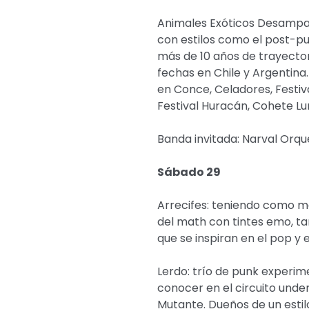
Animales Exóticos Desampa
con estilos como el post-p
más de 10 años de trayecto
fechas en Chile y Argentina.
en Conce, Celadores, Festi
Festival Huracán, Cohete Lun
Banda invitada: Narval Orqu
Sábado 29
Arrecifes: teniendo como mé
del math con tintes emo, t
que se inspiran en el pop y el
Lerdo: trío de punk experime
conocer en el circuito und
Mutante. Dueños de un esti