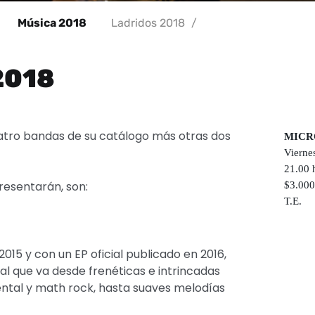
Música 2018
Ladridos 2018
/
2018
uatro bandas de su catálogo más otras dos
MICR
Vierne
21.00 
resentarán, son:
$3.00
T.E.
15 y con un EP oficial publicado en 2016,
l que va desde frenéticas e intrincadas
ntal y math rock, hasta suaves melodías