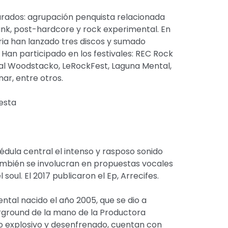
rados: agrupación penquista relacionada
unk, post-hardcore y rock experimental. En
ria han lanzado tres discos y sumado
 Han participado en los festivales: REC Rock
val Woodstacko, LeRockFest, Laguna Mental,
ar, entre otros.
esta
dula central el intenso y rasposo sonido
ambién se involucran en propuestas vocales
 soul. El 2017 publicaron el Ep, Arrecifes.
ntal nacido el año 2005, que se dio a
erground de la mano de la Productora
lo explosivo y desenfrenado, cuentan con