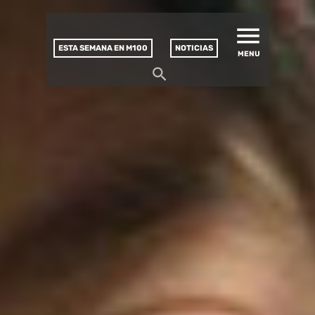
MATUCANA 100 – CENTRO
Saltar
CULTURAL
este
contenido
ESTA SEMANA EN M100
NOTICIAS
MENU