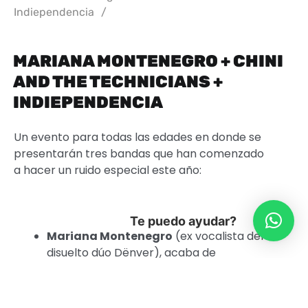
Indiependencia
/
MARIANA MONTENEGRO + CHINI
AND THE TECHNICIANS +
INDIEPENDENCIA
Un evento para todas las edades en donde se
presentarán tres bandas que han comenzado
a hacer un ruido especial este año:
Te puedo ayudar?
Mariana Montenegro
(ex vocalista del
disuelto dúo Dënver), acaba de
presentar
Suave
, single adelanto del LP
que estrenará el próximo año (producido
por Alejandro Paz). Para esta