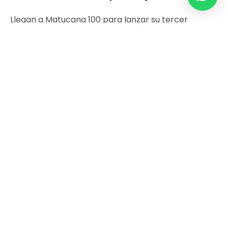
Llegan a Matucana 100 para lanzar su tercer
disco de estudio,
Humo
, trabajo del que se han
destacado los singles
Y bailamos tanto
y
Miedo
y Cae
. El show es el comienzo de la gira del
álbum, la que contempla 10 ciudades.
Yorka tiene como uno de sus objetivos la
implementación de actividades inclusivas para
la comunidad sorda, por lo que el recital cuenta
con interpretación en lengua de señas. El
lanzamiento es producido por el sello Beast
Discos.