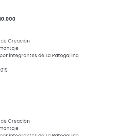
10.000
s de Creación
 montaje
or integrantes de La Patogallina
2019
s de Creación
 montaje
or integrantes de La Patogallina