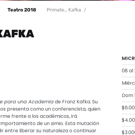
Teatro 2018
Primate… Kafka
/
KAFKA
MIC
08 al
Miérc
Dom 1
me para una Academia
de Franz Kafka. Su
$6.00
nos presenta como un conferencista, quien
rme frente a los académicos, irá
$4.00
comportamiento de un simio. Esta mutación
dir entre liberar su naturaleza o continuar
$3.00