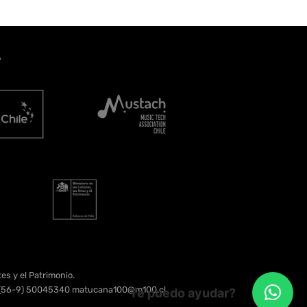
A
es y el Patrimonio.
e. (56-9) 50045340 matucana100@m100.cl
Te puedo ayudar?