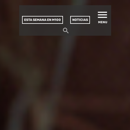
MATUCANA 100 – CENTRO
Saltar
CULTURAL
este
contenido
ESTA SEMANA EN M100
NOTICIAS
MENU