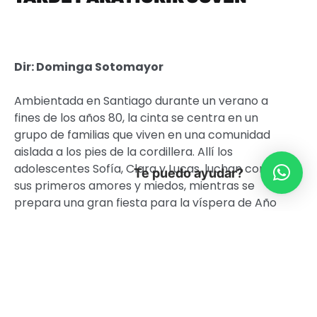
Dir:
Dominga Sotomayor
Ambientada en Santiago durante un verano a
fines de los años 80, la cinta se centra en un
grupo de familias que viven en una comunidad
aislada a los pies de la cordillera. Allí los
adolescentes Sofía, Clara y Lucas, luchan con
Te puedo ayudar?
sus primeros amores y miedos, mientras se
prepara una gran fiesta para la víspera de Año
Nuevo. Así, este grupo de personas elige
aislarse de los peligros de la ciudad, pero en
cambio se enfrentan a los de la naturaleza.