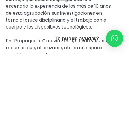
escenario la experiencia de los más de 10 años
de esta agrupación, sus investigaciones en
torno al cruce disciplinario y el trabajo con el
cuerpo y los dispositivos tecnológicos.
Te puedo ayudar?
En “Propagación” movimiento, sonido y luz son
recursos que, al cruzarse, abren un espacio
sensible cuya abstracción invita a permearse
de una experiencia que evoca lo invisible.
¿Cómo se propaga la energía en el espacio, en
los cuerpos, en los objetos? ¿Cómo visibilizar
esa información que se transforma, crece y
muta?
Ficha Artística