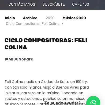
CONTÁCTANOS
SUSCRÍBETE
CAFÉ 100
Inicio
Archivo
2020
Música 2020
Ciclo Compositoras: Feli Colina
/
CICLO COMPOSITORAS: FELI
COLINA
#M100NoPara
Feli Colina nació en Ciudad de Salta en 1994 y,
con tan sólo 19 años, viajó a Buenos Aires para
iniciar su carrera en la música. Tocando en
subtes y estaciones, publicó su primer disco
Te puedo ayudar?
titulado “Amores Gatos” en el año 2016. Entre