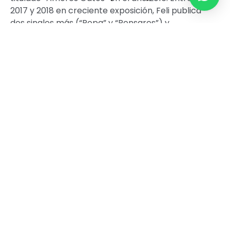
2017 y 2018 en creciente exposición, Feli publica
dos singles más (“Popa” y “Pensares”) y
comienza a integrarse como corista en los
proyectos de Gonzalo Aloras, Conociendo Rusia
y Francisca y los Exploradores (estos dos
últimos continúan con su participación en la
actualidad).
En junio de 2019 publicó FEROZA, un disco
conceptual grabado en los estudios de Abbey
Road (Londres, Reino Unido), que ha sabido
cautivar los elogios de toda la industria musical.
Actualmente se encuentra en proceso de
grabación de nuevo material de estudio
(“Cicuta ft. Vera Frod” en diciembre 2019) y
próximos lanzamientos de videoclips, además
de participar en importantes festivales de
Argentina.