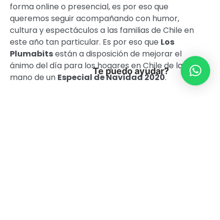
forma online o presencial, es por eso que
queremos seguir acompañando con humor,
cultura y espectáculos a las familias de Chile en
este año tan particular. Es por eso que
Los
Plumabits
están a disposición de mejorar el
ánimo del día para los hogares en Chile de la
Te puedo ayudar?
mano de un
Especial de Navidad 2020
.
Los Plumabits han notado que el año 2020
necesita un poco de w40, al igual que Robot,
porque su humor no es el mejor. Es por eso que
esta banda de rock, jarcore y postpunk
infanto-psychedelics, ha encontrado la
fórmula para alegrar este año: con Pan de
Pascua y un show musical streaming mega
espacial, ¡que tienes que ver con toda tu
familia!