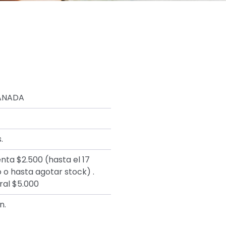
ANADA
.
nta $2.500 (hasta el 17
 o hasta agotar stock) .
al $5.000
n.