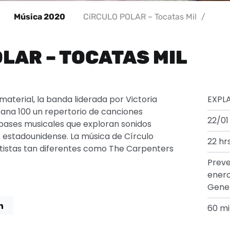
Música 2020
CíRCULO POLAR – Tocatas Mil
/
LAR – TOCATAS MIL
aterial, la banda liderada por Victoria
EXPL
na 100 un repertorio de canciones
22/01
bases musicales que exploran sonidos
 estadounidense. La música de Círculo
22 hrs
artistas tan diferentes como The Carpenters
Preve
enero
Gener
60 mi