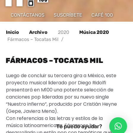
CONTÁCTANOS
SUSCRÍBETE
CAFÉ 100
Inicio
Archivo
2020
Música 2020
Fármacos – Tocatas Mil
/
FÁRMACOS – TOCATAS MIL
Luego de concluir su tercera gira a México, este
proyecto musical liderado por Diego Ridolfi
presentará en M100 una potente selección de
canciones pop lideradas por su nuevo single
“Nuestro infierno”, producido por Cristián Heyne
(Gepe, Javiera Mena).
Con referencias a las letras y estilos de la
música latinoamericana, Fármacos ha
Te puedo ayudar?
desarrollado un estilo pop con temáticas que