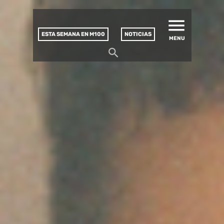
MATUCANA 100 – CENTRO
Saltar
CULTURAL
este
contenido
ESTA SEMANA EN M100
NOTICIAS
MENU