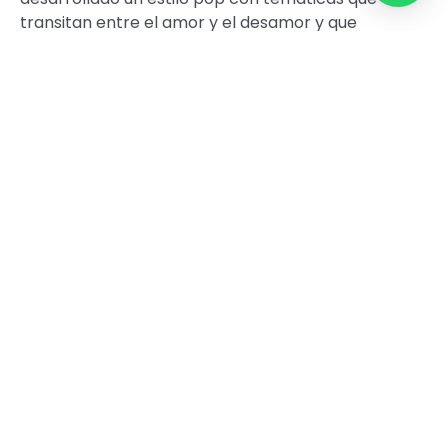
transitan entre el amor y el desamor y que
tienen una fuerte conexión con el repertorio
popular del continente.
EXPLANADA
24/01
22 hrs.
Preventa $2.500 | General $5.000
80 min.