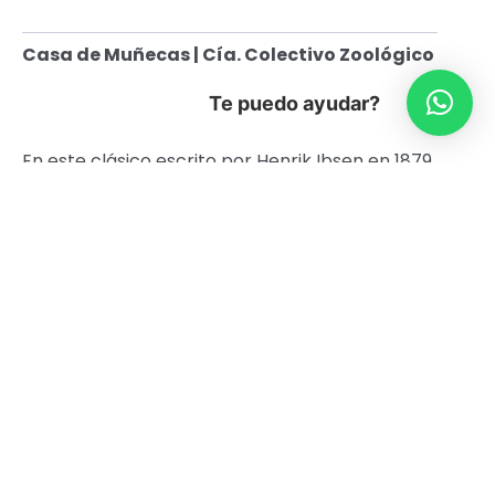
Casa de Muñecas | Cía. Colectivo Zoológico
Te puedo ayudar?
En este clásico escrito por Henrik Ibsen en 1879,
Nora renuncia a su matrimonio y a su hijo luego
de un feroz despertar a la farsa que esconden
los muros de su casa.
Más de un siglo después y abordando la
dimensión política de la decisión de Nora, el
Colectivo Zoológico actualiza el conflicto en
2019 preguntándose cómo las normas sociales
se adentran en la intimidad de las relaciones de
pareja y cómo el mundo privado se convierte
en un reflejo de nuestra sociedad.