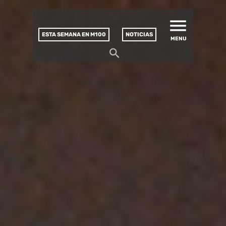
MATUCANA 100 – CENTRO
Saltar
CULTURAL
este
contenido
ESTA SEMANA EN M100
NOTICIAS
MENU