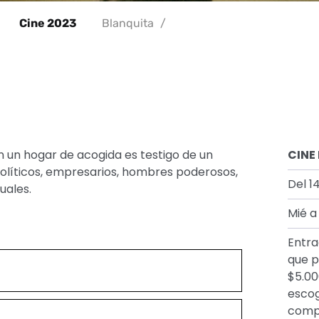
Cine 2023
Blanquita
/
 un hogar de acogida es testigo de un
CINE
olíticos, empresarios, hombres poderosos,
Del 1
uales.
Mié a
Entra
que p
$5.00
escog
compr