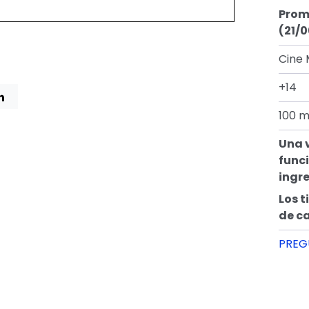
Prom
(21/0
Cine 
+14
100 m
Una 
funci
ingre
Los t
de c
PREG