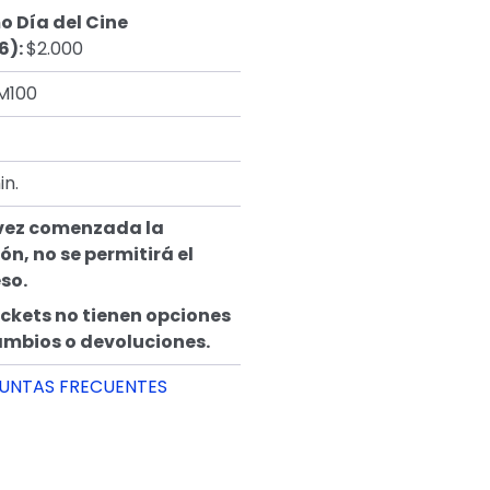
o Día del Cine
6):
$2.000
M100
in.
vez comenzada la
ón, no se permitirá el
so.
ickets no tienen opciones
ambios o devoluciones.
UNTAS FRECUENTES