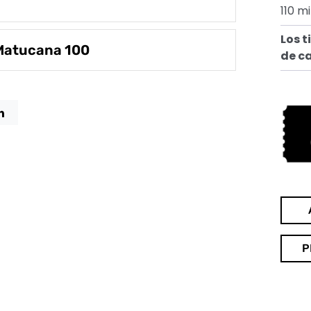
110 mi
Los t
 Matucana 100
de c
P