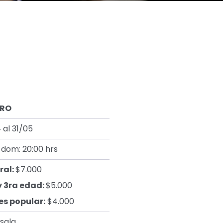
TRO
4 al 31/05
 dom: 20:00 hrs
ral:
$7.000
 y 3ra edad:
$5.000
es popular:
$4.000
sala