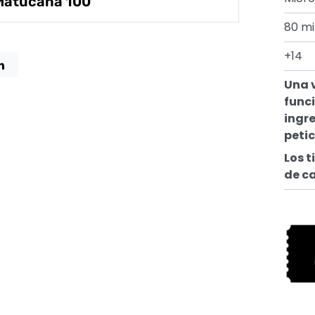
 Matucana 100
80 m
+14
Una 
funci
ingre
peti
Los t
de c