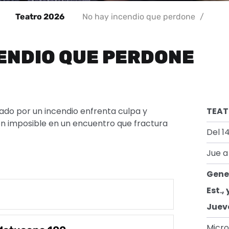
Teatro 2026
No hay incendio que perdone
/
CENDIO QUE PERDONE
ado por un incendio enfrenta culpa y
TEA
n imposible en un encuentro que fractura
Del 1
Jue a
Gene
Est.,
Juev
Micro