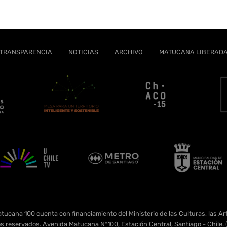
TRANSPARENCIA
NOTICIAS
ARCHIVO
MATUCANA LIBERAD
tucana 100 cuenta con financiamiento del Ministerio de las Culturas, las Art
s reservados. Avenida Matucana N°100, Estación Central, Santiago - Chil