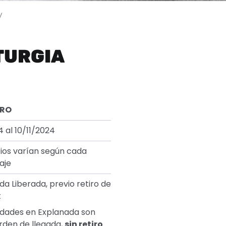
/
TURGIA
TRO
4 al 10/11/2024
ios varían según cada
aje
da Liberada, previo retiro de
t
idades en Explanada son
rden de llegada,
sin retiro