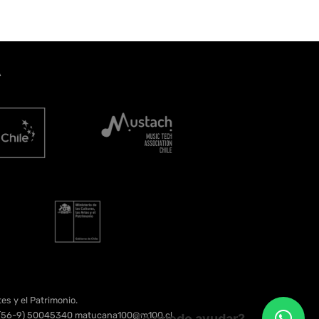
A
es y el Patrimonio.
e. (56-9) 50045340 matucana100@m100.cl
Te puedo ayudar?