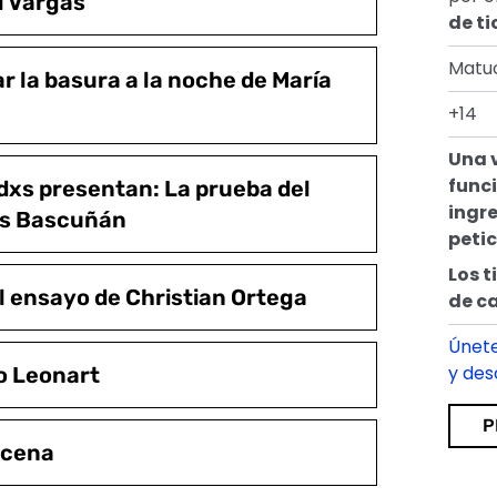
l Vargas
de ti
Matu
 la basura a la noche de María
+14
Una 
funci
xs presentan: La prueba del
ingre
ás Bascuñán
peti
Los t
l ensayo de Christian Ortega
de c
Únete
y de
o Leonart
P
scena