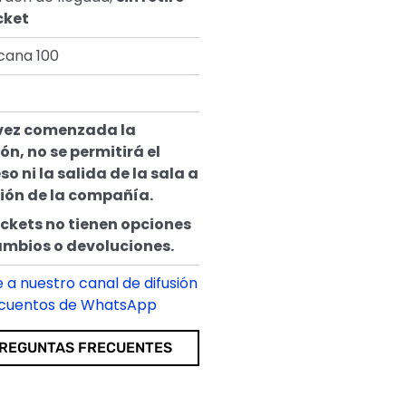
cket
cana 100
vez comenzada la
ón, no se permitirá el
so ni la salida de la sala a
ción de la compañía.
ickets no tienen opciones
ambios o devoluciones.
 a nuestro canal de difusión
scuentos de WhatsApp
REGUNTAS FRECUENTES