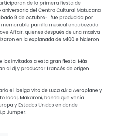
ticiparon de la primera fiesta de
aniversario del Centro Cultural Matucana
l sábado 8 de octubre- fue producida por
a memorable parrilla musical encabezada
ove Affair, quienes después de una masiva
rizaron en la explanada de M100 e hicieron
.
e los invitados a esta gran fiesta. Más
an al dj y productor francés de origen
rio el belga Vito de Luca a.k.a Aeroplane y
o local, Makaroni, banda que venía
Europa y Estados Unidos en donde
Lp Jumper.