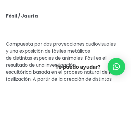
Fósil / Jauría
Compuesta por dos proyecciones audiovisuales
y una exposición de fósiles metálicos
de distintas especies de animales, Fósil es el
resultado de una investigación
Te puedo ayudar?
escultórica basada en el proceso natural de la
fosilización. A partir de la creación de distintos
fósiles, Pablo Concha busca homologar este
curso natural de transmutación, vertiendo
metal líquido en las cavidades de formas
encefálicas obteniendo como resultado nuevas
formas tras una metalización anatómica de
volúmenes ausentes. La exposición es un
proyecto de One Moment Art, se vincula a la