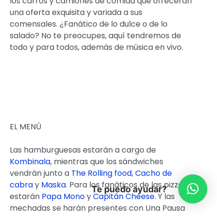
los carros y camiones de comida que ofrecerán
una oferta exquisita y variada a sus
comensales. ¿Fanático de lo dulce o de lo
salado? No te preocupes, aquí tendremos de
todo y para todos, además de música en vivo.
EL MENÚ
Las hamburguesas estarán a cargo de
Kombinala
, mientras que los sándwiches
vendrán junto a
The Rolling food
,
Cacho de
cabra
y
Maska
. Para los fanáticos de las pizzas,
Te puedo ayudar?
estarán
Papa Mono
y
Capitán Cheese
. Y las
mechadas se harán presentes con Una Pausa