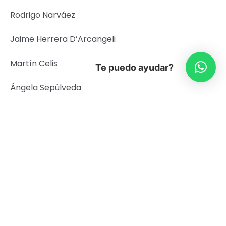
Rodrigo Narváez
Jaime Herrera D’Arcangeli
Martín Celis
Te puedo ayudar?
Ángela Sepúlveda
Isabel Margarita Lobo
Cristina Tápies Goldenberg
Felipe Eduardo Alegría
Lorena Soledad Prada Pascual
Isidora Stevenson