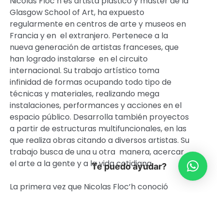
Nicolás Floc’h es artista plástico y master de la
Glasgow School of Art, ha expuesto
regularmente en centros de arte y museos en
Francia y en el extranjero. Pertenece a la
nueva generación de artistas franceses, que
han logrado instalarse en el circuito
internacional. Su trabajo artístico toma
infinidad de formas ocupando todo tipo de
técnicas y materiales, realizando mega
instalaciones, performances y acciones en el
espacio público. Desarrolla también proyectos
a partir de estructuras multifuncionales, en las
que realiza obras citando a diversos artistas. Su
trabajo busca de una u otra manera, acercar
el arte a la gente y a la vida cotidiana.
Te puedo ayudar?
La primera vez que Nicolas Floc’h conoció
Matucana 100 fue el año 2005 para la muestra
colectiva Circuitos curada por el, en ese