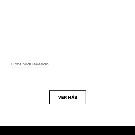
"Nicolás Floc´h"
Continuar leyendo
VER MÁS