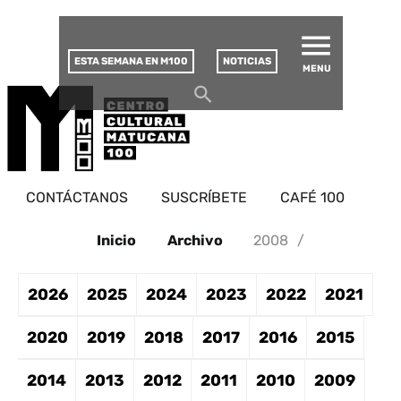
MATUCANA 100 – CENTRO
Saltar
CULTURAL
este
contenido
ESTA SEMANA EN M100
NOTICIAS
MENU
CONTÁCTANOS
SUSCRÍBETE
CAFÉ 100
Inicio
Archivo
2008
/
2026
2025
2024
2023
2022
2021
2020
2019
2018
2017
2016
2015
2014
2013
2012
2011
2010
2009