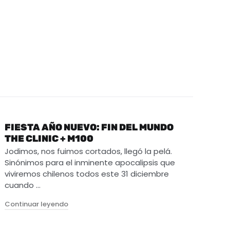
FIESTA AÑO NUEVO: FIN DEL MUNDO
THE CLINIC + M100
Jodimos, nos fuimos cortados, llegó la pelá.
Sinónimos para el inminente apocalipsis que
viviremos chilenos todos este 31 diciembre
cuando …
"Fiesta Año Nuevo: FIN DEL MUNDO The Clinic + 
Continuar leyendo
 POPULAR” en Matucana 100"