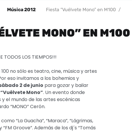
Música 2012
Fiesta “Vuélvete Mono” en M100
/
ÉLVETE MONO” EN M100
E TODOS LOS TIEMPOS!!!
00 no sólo es teatro, cine, música y artes
 Por eso invitamos a los bohemios y
sábado 2 de junio
para gozar y bailar
a
“Vuélvete Mono”
. Un evento donde
s y el mundo de las artes escénicas
ardo “MONO” Cerón.
 como “La Guacha”, “Maraca”, “Lágrimas,
” y “FM Groove”. Además de los dj´s “Tomás