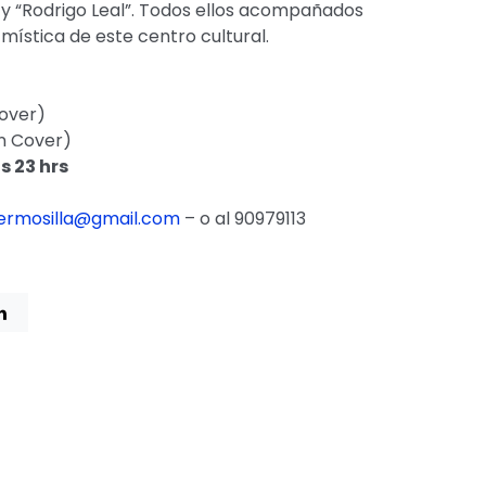
 y “Rodrigo Leal”. Todos ellos acompañados
mística de este centro cultural.
Cover)
n Cover)
s 23 hrs
hermosilla@gmail.com
– o al 90979113