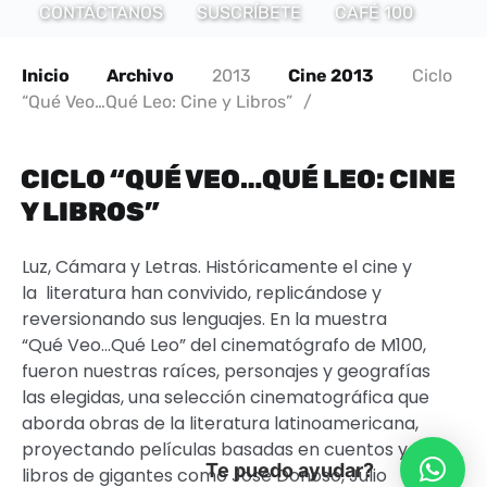
CONTÁCTANOS
SUSCRÍBETE
CAFÉ 100
Inicio
Archivo
2013
Cine 2013
Ciclo
“Qué Veo…Qué Leo: Cine y Libros”
/
CICLO “QUÉ VEO…QUÉ LEO: CINE
Y LIBROS”
Luz, Cámara y Letras. Históricamente el cine y
la literatura han convivido, replicándose y
reversionando sus lenguajes. En la muestra
“Qué Veo…Qué Leo” del cinematógrafo de M100,
fueron nuestras raíces, personajes y geografías
las elegidas, una selección cinematográfica que
aborda obras de la literatura latinoamericana,
proyectando películas basadas en cuentos y
Te puedo ayudar?
libros de gigantes como José Donoso, Julio