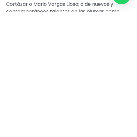
Cortázar o Mario Vargas Llosa; o de nuevos y
contemporáneos talentos en las plumas como
los nacionales Alejandro Zambra, Alberto
Fuguet y el argentino Ricardo Piglia.
Destacando las cintas “Palomita Blanca”
dirigida por Raúl Ruiz sobre la novela de Enrique
Lafourcade, “Il Postino” del libro de Pablo
Neruda y realizada para la pantalla grande por
Michael Radford, “Coronación” saliente de las
letras de Donoso con la cámara de Caiozzi o
“Bonsái” con la dirección del joven Cristián
Jiménez y escrita por el Premio de la Crítica
Chilena 2007, Alejandro Zambra.
Invita: Matucana 100 y Librerías Qué Leo.