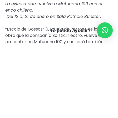
La exitosa obra vuelve a Matucana 100 con el
enco chileno.
Del 12 al 21 de enero en Sala Patricio Bunster.
“Escola de Gossos” (Escuela de Perros), es la
Te puedo ayudar?
obra que la compañía Solstici Teatro, vuelve a
presentar en Matucana 100 y que será también
parte del Festival Santiago Off. El guión es una
ficción en torno a un hecho real y
desclasificado de los archivos militares de la
Alemania Nazi. “La Escuela de Perros Parlantes,
es un proyecto que existió y cuyo objetivo fue
enseñarle a hablar a los perros para que
fueran éstos los que hicieran las tareas duras
de los hombres, como controlar campos de
concentración. En el fondo, emancipar a la raza
aria de las tareas más duras”, explica Juan
Ibáñez, su director, productor y musicalizador.