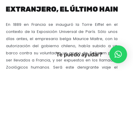
EXTRANJERO, EL ÚLTIMO HAIN
En 1889 en Francia se inauguró la Torre Eiffel en el
contexto de la Exposición Universal de París. Sólo unos
días antes, el empresario belga Maurice Maitre, con la
autorización del gobierno chileno, había subido a un
barco contra su voluntad a un grupo de Selknam para
Te puedo ayudar?
ser llevados a Francia, y ser expuestos en los llamados
Zoológicos humanos. Será este denigrante viaje el
impulso inicial para poner en escena una historia de un
joven Kloketen y un grupo de indígenas que fueron
humillados, maltratados y expuestos como animales
antes un grupo de curiosos y morbosos europeos.
La Obra
La obra cuenta la historia de un joven Kloketen
(iniciado), que es llevado por la fuerza junto a