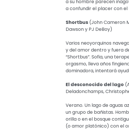
a su hombre parecen inagot
a confundir el placer con el 
Shortbus
(John Cameron Mit
Dawson y PJ DeBoy)
Varios neoyorquinos navegan
y del amor dentro y fuera d
“Shortbus”. Sofia, una tera
orgasmo, lleva años fingien
dominadora, intentará ayud
El desconocido del lago
(A
Deladonchamps, Christophe
Verano. Un lago de aguas az
un grupo de bañistas. Hombr
orilla o en el bosque contig
(o amor platónico) con el o