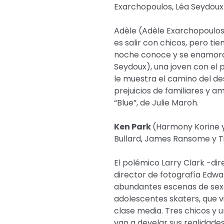
Exarchopoulos, Léa Seydoux
Adèle (Adèle Exarchopoulos
es salir con chicos, pero ti
noche conoce y se enamor
Seydoux), una joven con el p
le muestra el camino del de
prejuicios de familiares y a
“Blue”, de Julie Maroh.
Ken Park
(Harmony Korine y
Bullard, James Ransome y T
El polémico Larry Clark -dir
director de fotografía Edwa
abundantes escenas de sexo 
adolescentes skaters, que vi
clase media. Tres chicos y 
van a develar sus realidades