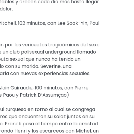
ables y crecen cada día más hasta llegar
dolor.
chell, 102 minutos, con Lee Sook-Yin, Paul
 por los vericuetos tragicómicos del sexo
e un club polisexual underground llamado
peuta sexual que nunca ha tenido un
do con su marido. Severine, una
arla con nuevas experiencias sexuales.
lain Guiraudie, 100 minutos, con Pierre
 Paou y Patrick D’Assumçao)
ul turquesa en torno al cual se congrega
es que encuentran su solaz juntos en su
uo. Franck pasa el tiempo entre la amistad
rondo Henri y los escarceos con Michel, un