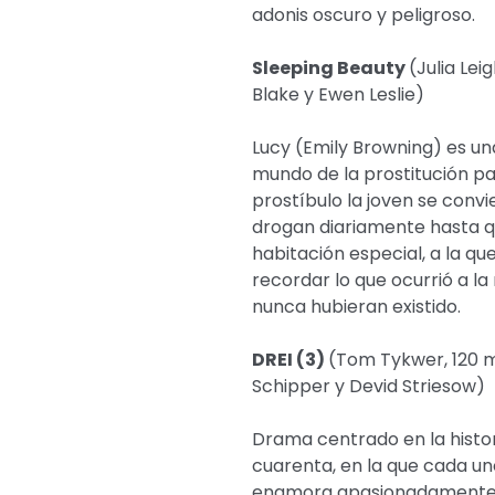
adonis oscuro y peligroso.
Sleeping Beauty
(Julia Lei
Blake y Ewen Leslie)
Lucy (Emily Browning) es una
mundo de la prostitución par
prostíbulo la joven se convi
drogan diariamente hasta q
habitación especial, a la que
recordar lo que ocurrió a l
nunca hubieran existido.
DREI (3)
(Tom Tykwer, 120 m
Schipper y Devid Striesow)
Drama centrado en la histor
cuarenta, en la que cada un
enamora apasionadamente