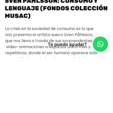
SVEN PÅHLSSON: CONSUMO Y
LENGUAJE (FONDOS COLECCIÓN
MUSAC)
La crisis en la sociedad de consumo es lo que
nos presenta el artista sueco Sven Påhlsson,
que nos lleva a través de sus sorprendentes
Te puedo ayudar?
video-animaciones a espacios uniformes y
repetitivos, donde el ser humano aparece solo
para sufrir los embates de una sociedad
carente de cualquier sentido de comunidad.
Påhlsson (Lund, 1965) es reconocido
internacionalmente como uno de los
precursores del arte electrónico y la animación
digital. Su uso sofisticado le permite, cual
arqueólogo, excavar y desentrañar los mitos y
modos de la crisis que provoca el consumismo.