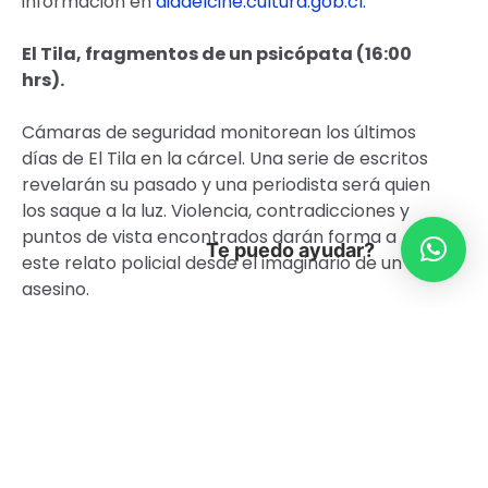
información en
diadelcine.cultura.gob.cl.
El Tila, fragmentos de un psicópata (16:00
hrs).
Cámaras de seguridad monitorean los últimos
días de El Tila en la cárcel. Una serie de escritos
revelarán su pasado y una periodista será quien
los saque a la luz. Violencia, contradicciones y
puntos de vista encontrados darán forma a
Te puedo ayudar?
este relato policial desde el imaginario de un
asesino.
Director: Alejandro Torres.
Guión: Alejandro Torres.
País-Año: Chile – 2015.