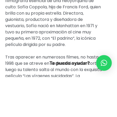
filmografía esencial de una neoyorquina de
culto: Sofía Coppola, hija de Francis Ford, quien
brilla con su propia estrella. Directora,
guionista, productora y diseñadora de
vestuario, Sofía nació en Manhattan en 1971 y
tuvo su primera aproximación al cine muy
pequeña, en 1972, con “El padrino”, la icónica
película dirigida por su padre.
Tras aparecer en numerosos filmes, no hasta el
Te puedo ayudar?
1998 que se atreve en la dirección de un corto y
luego su talento salta al mundo con la exquisita
película “Las vírgenes suicidadas”. La
consagración llega con “Perdidos en Tokio”, que
le valió un sinnúmero de premios
internacionales. En M100 te invitamos a revisar
parte de su filmografía más destacada.
23 de marzo |
The Bling Ring
. Estados Unidos,