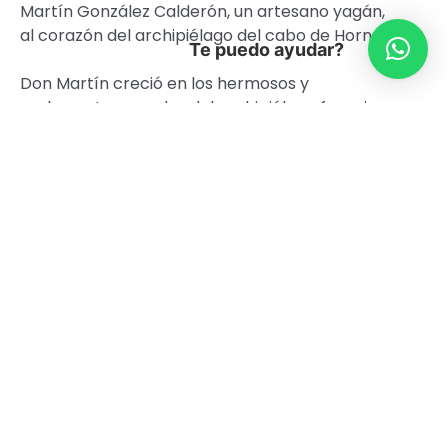
Martín González Calderón, un artesano yagán,
al corazón del archipiélago del cabo de Hornos.
Te puedo ayudar?
Don Martín creció en los hermosos y
exuberantes canales del archipiélago fueguino,
navegando a través de las miles de islas y
parajes que componen la particular geografía
del último rincón de América. Las extensas
travesías de caza que realizó junto a sus padres
le permitieron conocer los saberes y secretos
más profundos de la navegación ancestral,
recibiendo un legado que se transmitió por
generaciones desde tiempos inmemoriales. Sin
embargo, este modo de vida fue violentamente
detenido, a raíz de la intervención de los
estados de Chile y Argentina, especialmente a
partir de los problemas políticos de los años
70. Desde entonces, la escasa población yagán
aún con vida, no puede navegar como antes,