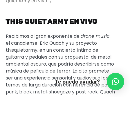
Quiet Army en vivo
/
THIS QUIET ARMY EN VIVO
Recibimos al gran exponente de
drone music
,
el canadiense Eric Quach y su proyecto
thisquietarmy, en un concierto íntimo de
guitarra y pedales con su propuesta de metal
ambiental oscuro, que podría describirse como
música de película de terror. La cita promete
ser una experiencia sensorial y audiovisual con
Te puedo ayudar?
temas de larga duración con herencia de post
punk, black metal, shoegaze y post rock. Quach
comenzó su carrera en 2005 y ha realizado
más de 400 conciertos en 30 países de los
cinco continentes.
La noche comenzará con dos destacados