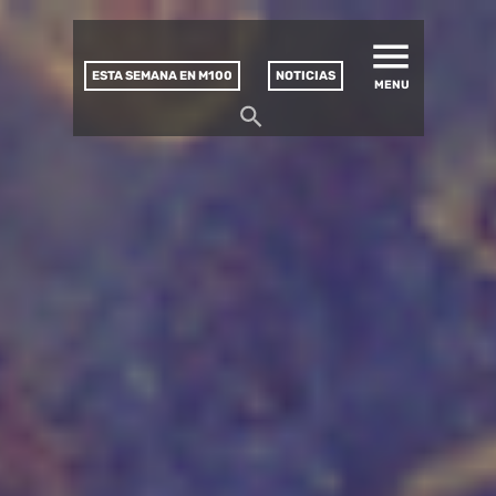
MATUCANA 100 – CENTRO
Saltar
CULTURAL
este
contenido
ESTA SEMANA EN M100
NOTICIAS
MENU