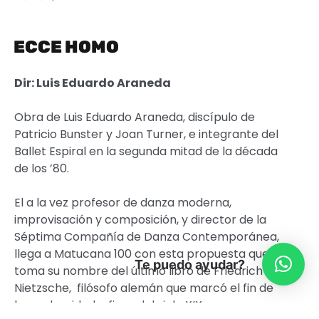
ECCE HOMO
Dir: Luis Eduardo Araneda
Obra de Luis Eduardo Araneda, discípulo de
Patricio Bunster y Joan Turner, e integrante del
Ballet Espiral en la segunda mitad de la década
de los ’80.
El a la vez profesor de danza moderna,
improvisación y composición, y director de la
Séptima Compañía de Danza Contemporánea,
llega a Matucana 100 con e
sta propuesta que
Te puedo ayudar?
toma su nombre del último libro de Friedrich
Nietzsche, filósofo alemán que marcó el fin de
la modernidad a fines del siglo XIX.