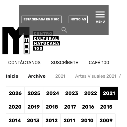
MATUCANA 100 – CENTRO
Saltar
CULTURAL
este
contenido
ESTA SEMANA EN M100
NOTICIAS
MENU
CONTÁCTANOS
SUSCRÍBETE
CAFÉ 100
Inicio
Archivo
2021
Artes Visuales 2021
/
2026
2025
2024
2023
2022
2021
2020
2019
2018
2017
2016
2015
2014
2013
2012
2011
2010
2009