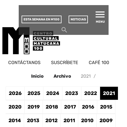
MATUCANA 100 – CENTRO
Saltar
CULTURAL
este
contenido
ESTA SEMANA EN M100
NOTICIAS
MENU
CONTÁCTANOS
SUSCRÍBETE
CAFÉ 100
Inicio
Archivo
2021
/
2026
2025
2024
2023
2022
2021
2020
2019
2018
2017
2016
2015
2014
2013
2012
2011
2010
2009