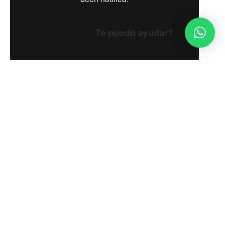
Te puedo ayudar?
En abril, vuelve con su tercera temporada el
ciclo de conciertos online
“Compositoras”
de
Matucana 100. Un espacio que busca potenciar
y aportar a la visibilización de las voces
femeninas nacionales que dará inicio este 02 de
abril presentando lo más reciente del trabajo
musical de
Camila Moreno
.