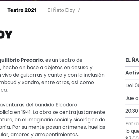
Teatro 2021
El Ñato Eloy
/
OY
quilibrio Precario
, es un teatro de
EL Ñ
, hecho en base a objetos en desuso y
Activ
ivo de guitarras y canto y con la inclusión
imbaud y Sandro, entre otros, así como
Del 0
oca.
Jue 
 aventuras del bandido Eleodoro
20:30 
olicía en 1941. La obra se centra justamente
tura, en el imaginario social y sicológico de
Entra
nía. Por su mente pasan crímenes, huellas
lo qu
pular, amores y arrepentimientos.
$7.00