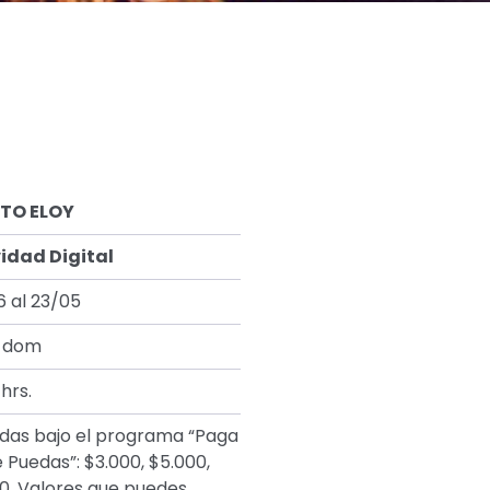
ATO ELOY
idad Digital
6 al 23/05
a dom
hrs.
das bajo el programa “Paga
e Puedas”: $3.000, $5.000,
0. Valores que puedes