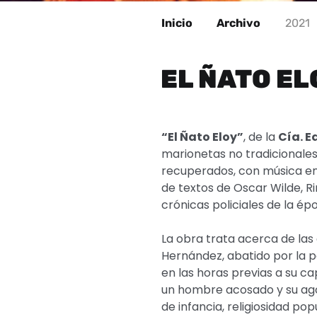
Inicio
Archivo
2021
EL ÑATO EL
“El Ñato Eloy”
, de la
Cía. E
marionetas no tradicionales
recuperados, con música en v
de textos de Oscar Wilde, R
crónicas policiales de la ép
La obra trata acerca de las
Hernández, abatido por la p
en las horas previas a su cap
un hombre acosado y su ago
de infancia, religiosidad po