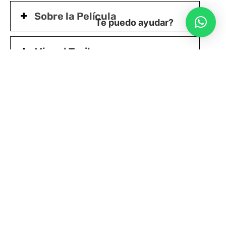
Sobre la Película
Te puedo ayudar?
Mira el Trailer
Protocolo Sanitario Funciones
Presenciales M100
CINE PRESENCIAL
Del 04 al 21/08