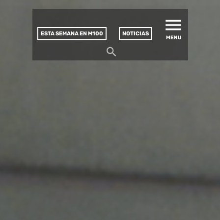
MATUCANA 100 – CENTRO
Saltar
CULTURAL
este
contenido
ESTA SEMANA EN M100
NOTICIAS
MENU