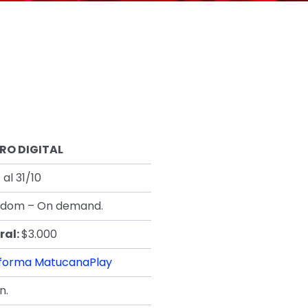
RO DIGITAL
 al 31/10
a dom – On demand.
ral:
$3.000
aforma MatucanaPlay
n.