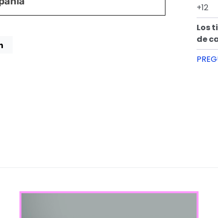
pañía
+12
Los t
de c
PREG