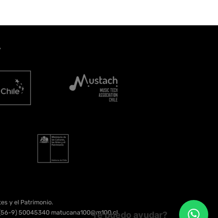
A
es y el Patrimonio.
e. (56-9) 50045340 matucana100@m100.cl
Te puedo ayudar?