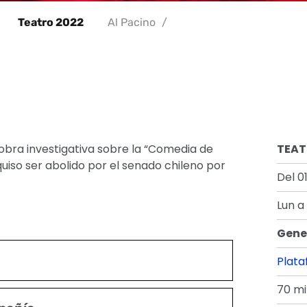
Teatro 2022
Al Pacino
/
 obra investigativa sobre la “Comedia de
TEAT
uiso ser abolido por el senado chileno por
Del 01
Lun 
Gene
Plat
70 mi