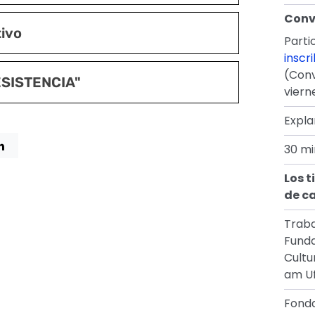
Conv
tivo
Parti
inscr
(Conv
ESISTENCIA"
vierne
Expl
30 mi
Los t
de c
Traba
Funda
Cultu
am U
Fonda