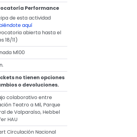
ocatoría Performance
cipa de esta actividad
ibiéndote aquí
ocatoria abierta hasta el
s 18/11)
anada M100
n.
ickets no tienen opciones
ambios o devoluciones.
jo colaborativo entre
ción Teatro a Mil, Parque
ral de Valparaíso, Hebbel
fer HAU
rt Circulación Nacional