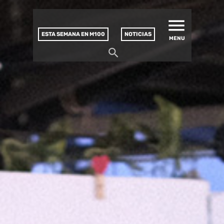
MATUCANA 100 – CENTRO
Saltar
CULTURAL
este
contenido
ESTA SEMANA EN M100
NOTICIAS
MENU