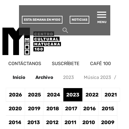
MATUCANA 100 – CENTRO
Saltar
CULTURAL
este
contenido
ESTA SEMANA EN M100
NOTICIAS
MENU
CONTÁCTANOS
SUSCRÍBETE
CAFÉ 100
Inicio
Archivo
2023
Música 2023
/
2026
2025
2024
2023
2022
2021
2020
2019
2018
2017
2016
2015
2014
2013
2012
2011
2010
2009