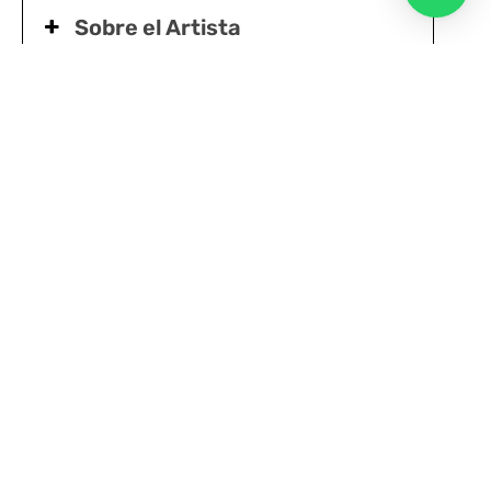
Sobre el Artista
CONCIERTO PRESENCIAL
Sáb 01/04 – 22 hrs
Preventa 1:
$15.000
AGOTADA
Preventa 2:
$20.000
General:
$25.000
Explanada M100