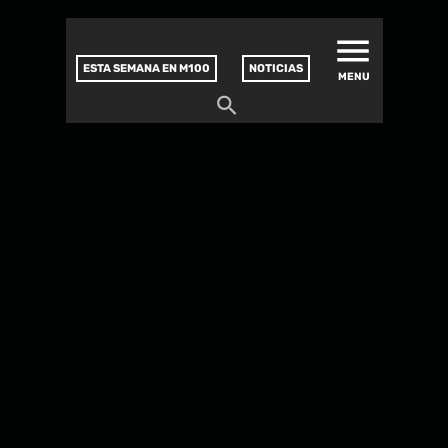
MATUCANA 100 – CENTRO
Saltar
CULTURAL
este
contenido
ESTA SEMANA EN M100
NOTICIAS
MENU