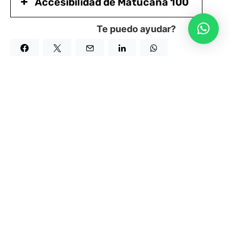
Accesibilidad de Matucana 100
Te puedo ayudar?
TALLER EDUCACIÓN
Miércoles 03 y 10/09
19 a 20:30 hrs
Valor Individual:
$20.000
Valor Pareja:
$32.000
Espacio Patricio Bunster
2 sesiones