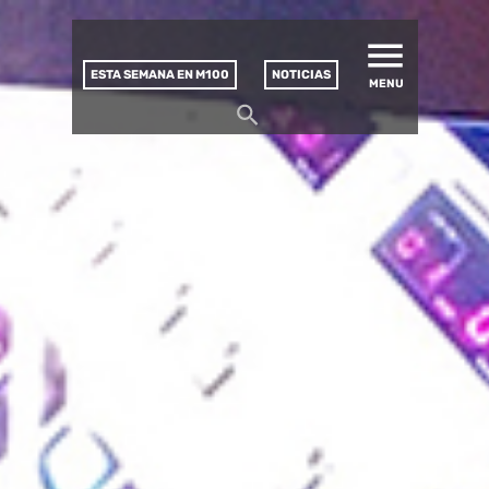
MATUCANA 100 – CENTRO
Saltar
CULTURAL
este
contenido
ESTA SEMANA EN M100
NOTICIAS
MENU