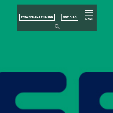
MATUCANA 100 – CENTRO
Saltar
CULTURAL
este
contenido
ESTA SEMANA EN M100
NOTICIAS
MENU