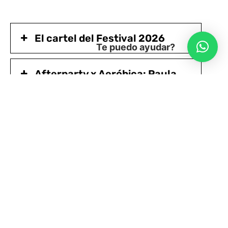
El cartel del Festival 2026
Te puedo ayudar?
Afterparty x Aeróbica: Paula
Tape, Sonido Tupinamba, House of
Keller y Aeróbica
Acerca del Evento
Accesibilidad de Matucana 100