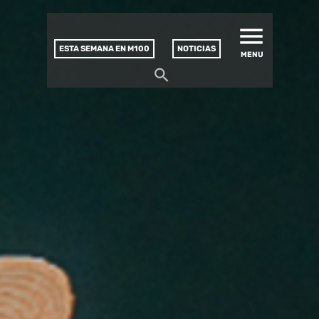
MATUCANA 100 – CENTRO
Saltar
CULTURAL
este
contenido
ESTA SEMANA EN M100
NOTICIAS
MENU