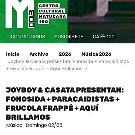
CONTÁCTANOS
SUSCRÍBETE
CAFÉ 100
Inicio
Archivo
2026
Música 2026
Joyboy & Casata presentan: Fonosida + Paracaidistas
+ Frucola Frappé + Aquí Brillamos
/
JOYBOY & CASATA PRESENTAN:
FONOSIDA + PARACAIDISTAS +
FRUCOLA FRAPPÉ + AQUÍ
BRILLAMOS
Música · Domingo 02/08