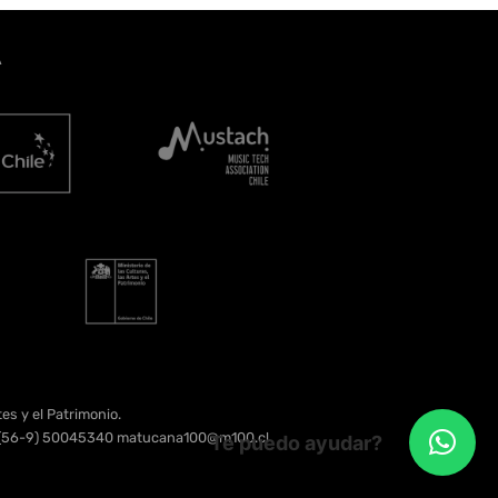
A
es y el Patrimonio.
e. (56-9) 50045340 matucana100@m100.cl
Te puedo ayudar?