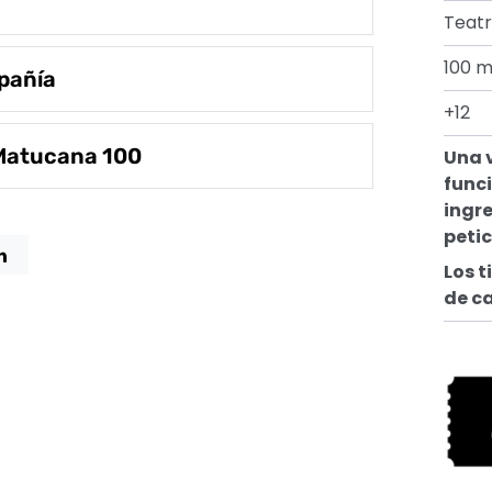
Teatr
100 m
pañía
+12
 Matucana 100
Una 
funci
ingre
peti
Los t
de c