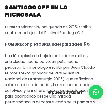
SANTIAGO OFF EN LA
MICROSALA
Nuestra Microsala, inaugurada en 2015, recibe
cuatro montajes del Festival Santiago Off.
HOMBREconpieSOBREunaespaldadeNIÑO
Un niño aplastado bajo la bota de un militar,
una ciudad hecha polvo, un país hecho
pedazos. Un monólogo escrito por Juan Claudio
Burgos (texto ganador de la XI Muestra
Nacional de Dramaturgia 2005), que reflexiona
sobre el abuso de poder, la errática herencia
del olvido y la indiferencia arraigada de nuestro
Te puedo ayudar?
país; abordando desde una mirada
performática la deconstrucción de la palabra y
la fragmentación del cuerpo.